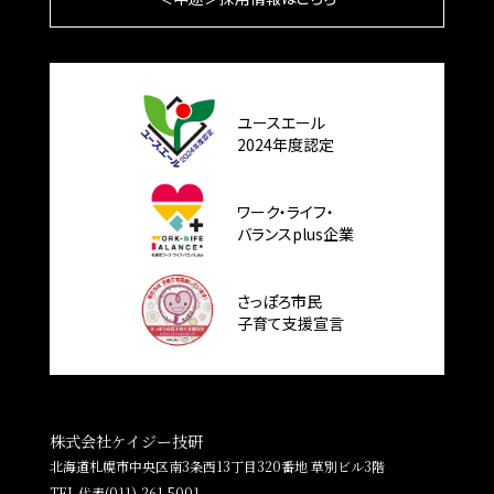
ユースエール
2024年度認定
ワーク・ライフ・
バランスplus企業
さっぽろ市民
子育て支援宣言
株式会社ケイジー技研
北海道札幌市中央区南3条西13丁目320番地 草別ビル3階
TEL 代表
(011)-261-5001