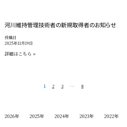
河川維持管理技術者の新規取得者のお知らせ
投稿日
2025年11月19日
詳細はこちら »
投
1
2
3
…
8
稿
ナ
ビ
2026
2025
2024
2023
2022
ゲ