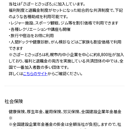
当社は「さぽーとさっぽろ」に加入しています。
福利制度と退職金制度がセットになった総合的な共済制度で、下記
のような各種助成を利用可能です。
・レジャー施設、スポーツ観戦、ジム等を割引価格で利用できます
・各種レクリエーションや講座も開催
・旅行や宿泊をお得に利用
・人間ドックや健康診断、がん検診などはご家族も割安価格で利用
できます
※さぽーとさっぽろは札幌市内中小企業を中心に約8,800社が加入
しており、福利と退職金の両方を実施している共済団体の中では、全
国で一番加入者数の多い団体です。
詳しくは
こちらのサイト
からご確認ください。
社会保険
健康保険、厚生年金、雇用保険、労災保険、全国建設企業年金基金
※
※全国建設企業年金基金の掛金は全額当社が負担しますので、社