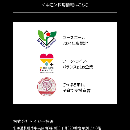
＜中途＞採用情報はこちら
ユースエール
2024年度認定
ワーク・ライフ・
バランスplus企業
さっぽろ市民
子育て支援宣言
株式会社ケイジー技研
北海道札幌市中央区南3条西13丁目320番地 草別ビル3階